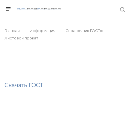
Главная
Информация
Справочник ГОСТов
Листовой прокат
ГОСТ
19903-
2015:
Листовой
Скачать ГОСТ
горячекатаный
прокат
—
сортамент