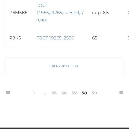
ГОСТ
Р6М5К5
14955,19265,гр.В,h9,т/
сер. 6,5
о,н/д
Р9К5
ГОСТ 19265, 2590
65
ЗАГРУЗИТЬ ЕЩЕ
1
...
55
56
57
58
59