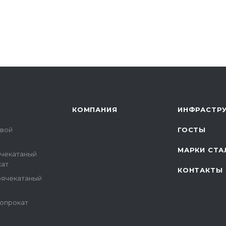
КОМПАНИЯ
ИНФРАСТРУ
овой
ГОСТЫ
МАРКИ СТА
ячекатаный
кат
КОНТАКТЫ
рячекатаный
опрокат
и