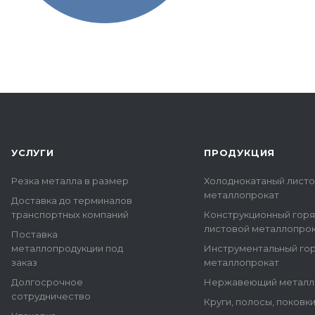
УСЛУГИ
ПРОДУКЦИЯ
Резка металла в размер
Холоднокатаный лист
металлопрокат
Доставка до терминалов
транспортных компаний
Конструкционный гор
листовой металлопро
Поставка
металлопродукции под
Инструментальный го
заказ
металлопрокат
Долгосрочное
Нержавеющий металл
сотрудничество
Круги, полосы, поковк