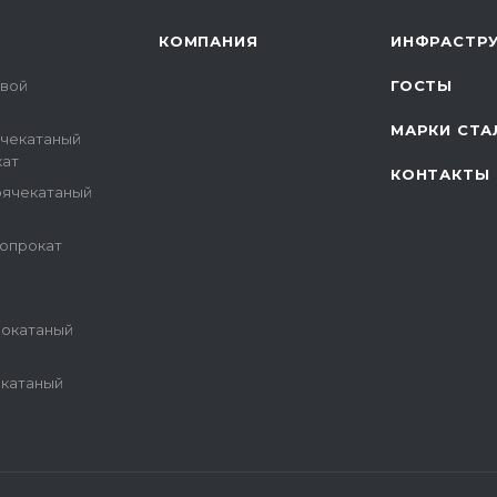
КОМПАНИЯ
ИНФРАСТРУ
овой
ГОСТЫ
МАРКИ СТА
ячекатаный
кат
КОНТАКТЫ
рячекатаный
опрокат
и
нокатаный
екатаный