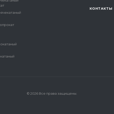
ячекатаный
кат
КОНТАКТЫ
рячекатаный
опрокат
и
нокатаный
екатаный
© 2026 Все права защищены.